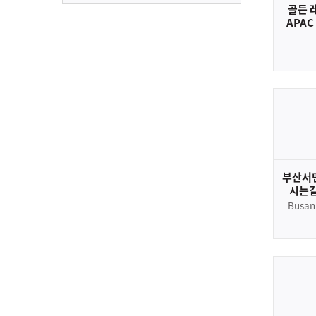
골든 
APAC
7th
Award 
Growt
부산서
시는길
Busan