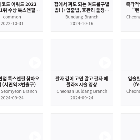
레코드 어워드 2022
집에서 짜도 되는 여드름구별
즉각적인
 1위 수상 톡스앤필 |
법! (+압출법, 후관리 풀정보
"텐
 Golden Record
다있음)
common
Bundang Branch
Cheon
2022 Accelerated
2022-10-31
2024-10-16
h Award APAC 1st
면점 톡스앤필 찾아오
팔자 깊어 고민 말고 팔자 에
입술필
 (서면역 8번출구)
꼴라S 시술 영상
(f
 Seomyeon Branch
Cheonan Buldang Branch
Cheon
2024-09-24
2024-09-24