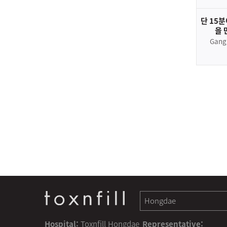
단 15
을 
Gang
Hospital:
Toxnfill Hongdae
Representative: