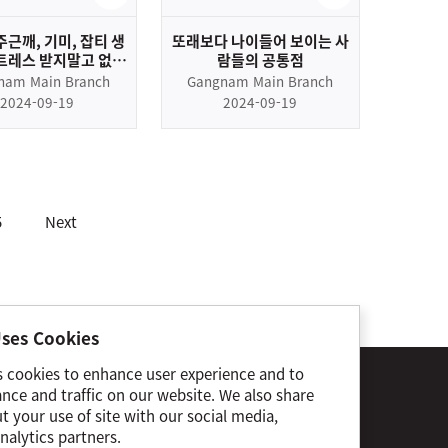
주근깨, 기미, 잡티 생
또래보다 나이들어 보이는 사
트레스 받지말고 없애
람들의 공통점
는 법
nam Main Branch
Gangnam Main Branch
2024-09-19
2024-09-19
5
Next
ses Cookies
s cookies to enhance user experience and to
s of Use
Privacy Policy
Cookie Notice
nce and traffic on our website. We also share
 your use of site with our social media,
tal:
toxnfill Gangnam Main Branch
nalytics partners.